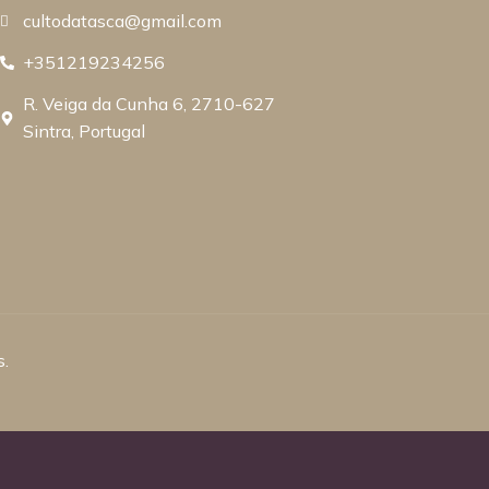
cultodatasca@gmail.com
+351219234256
R. Veiga da Cunha 6, 2710-627
Sintra, Portugal
s.