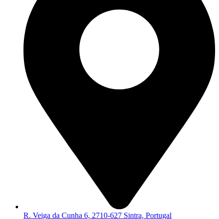
R. Veiga da Cunha 6, 2710-627 Sintra, Portugal