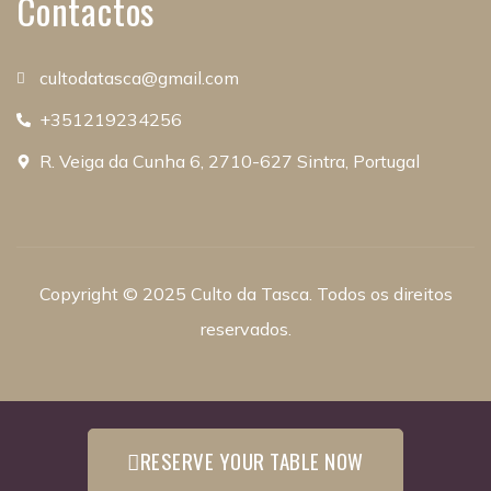
Contactos
cultodatasca@gmail.com
+351219234256
R. Veiga da Cunha 6, 2710-627 Sintra, Portugal
Copyright © 2025 Culto da Tasca. Todos os direitos
reservados.
RESERVE YOUR TABLE NOW